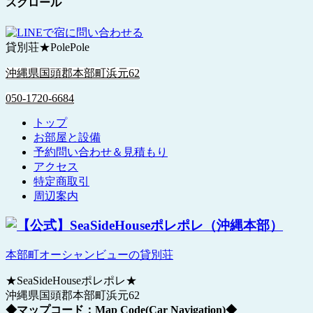
スクロール
貸別荘★PolePole
沖縄県国頭郡本部町浜元62
050-1720-6684
トップ
お部屋と設備
予約問い合わせ＆見積もり
アクセス
特定商取引
周辺案内
本部町オーシャンビューの貸別荘
★SeaSideHouseポレポレ★
沖縄県国頭郡本部町浜元62
◆マップコード：Map Code(Car Navigation)◆