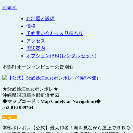
English
お部屋と設備
価格
予約問い合わせ＆見積もり
アクセス
周辺案内
オプション(BBQレンタルセット)
本部町オーシャンビューの貸別荘
★SeaSideHouseポレポレ★
沖縄県国頭郡本部町浜元62
◆マップコード：Map Code(Car Navigation)◆
553 016 089*64
English
本部ポレポレ【公式】最大19名！海を見ながら屋上でＢＢＱ