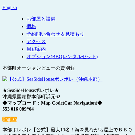
English
お部屋と設備
価格
予約問い合わせ＆見積もり
アクセス
周辺案内
オプション(BBQレンタルセット)
本部町オーシャンビューの貸別荘
★SeaSideHouseポレポレ★
沖縄県国頭郡本部町浜元62
◆マップコード：Map Code(Car Navigation)◆
553 016 089*64
English
本部ポレポレ【公式】最大19名！海を見ながら屋上でＢＢＱ