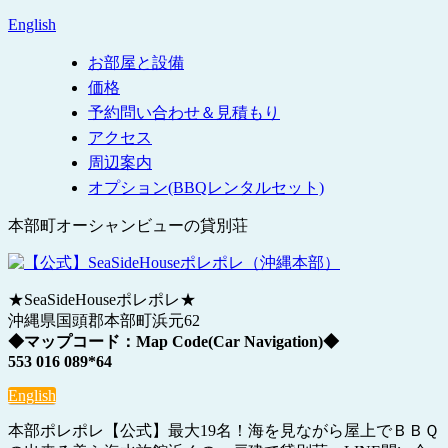
English
お部屋と設備
価格
予約問い合わせ＆見積もり
アクセス
周辺案内
オプション(BBQレンタルセット)
本部町オーシャンビューの貸別荘
★SeaSideHouseポレポレ★
沖縄県国頭郡本部町浜元62
◆マップコード：Map Code(Car Navigation)◆
553 016 089*64
English
本部ポレポレ【公式】最大19名！海を見ながら屋上でＢＢＱ