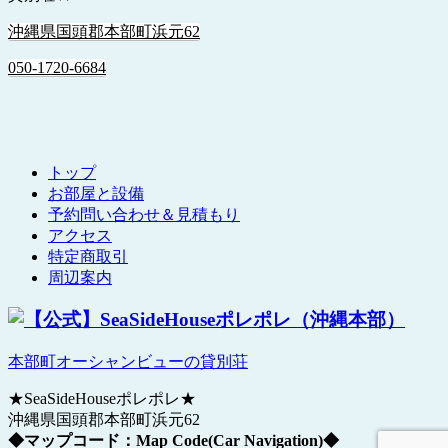
沖縄県国頭郡本部町浜元62
050-1720-6684
トップ
お部屋と設備
予約問い合わせ＆見積もり
アクセス
特定商取引
周辺案内
本部町オーシャンビューの貸別荘
★SeaSideHouseポレポレ★
沖縄県国頭郡本部町浜元62
◆マップコード：Map Code(Car Navigation)◆