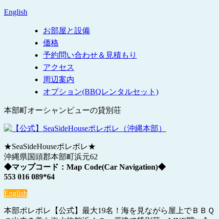
English
お部屋と設備
価格
予約問い合わせ＆見積もり
アクセス
周辺案内
オプション(BBQレンタルセット)
本部町オーシャンビューの貸別荘
★SeaSideHouseポレポレ★
沖縄県国頭郡本部町浜元62
◆マップコード：Map Code(Car Navigation)◆
553 016 089*64
English
本部ポレポレ【公式】最大19名！海を見ながら屋上でＢＢＱ